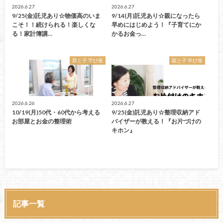
2026.6.27
2026.6.27
9/25(金)託児あり☆物価高のいま
9/14(月)託児あり☆親になったら
こそ！！続けられる！楽しくな
早めにはじめよう！『子育てにか
る！家計簿講…
かるお金っ…
親と子 学び座
親と子 学び座
2026.6.26
2026.6.27
10/19(月)50代・60代から考える
9/25(金)託児あり☆整理収納アド
お部屋とお金の整理術
バイザーが教える！『お片づけの
キホン』
記事一覧