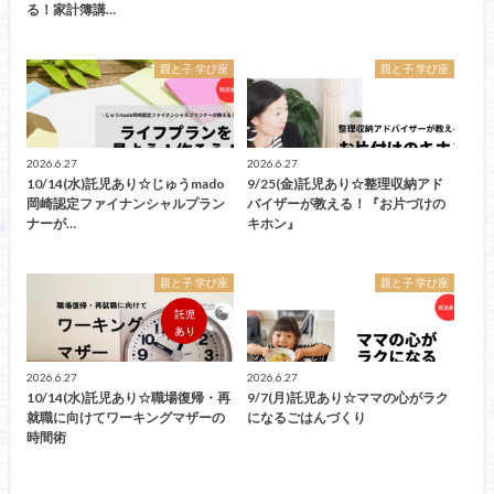
る！家計簿講…
親と子 学び座
親と子 学び座
2026.6.27
2026.6.27
10/14(水)託児あり☆じゅうmado
9/25(金)託児あり☆整理収納アド
岡崎認定ファイナンシャルプラン
バイザーが教える！『お片づけの
ナーが…
キホン』
親と子 学び座
親と子 学び座
2026.6.27
2026.6.27
10/14(水)託児あり☆職場復帰・再
9/7(月)託児あり☆ママの心がラク
就職に向けてワーキングマザーの
になるごはんづくり
時間術