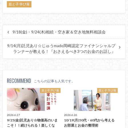
親と子 学び座
9/18(金)・9/24(木)相続・空き家＆空き地無料相談会
9/14(月)託児あり☆じゅうmado岡崎認定ファイナンシャルプ
ランナーが教える！『おさえるべき3つのお金のお話し』
RECOMMEND
こちらの記事も人気です。
親と子 学び座
親と子 学び座
2026.6.27
2026.6.26
9/25(金)託児あり☆物価高のいま
10/19(月)50代・60代から考える
こそ！！続けられる！楽しくな
お部屋とお金の整理術