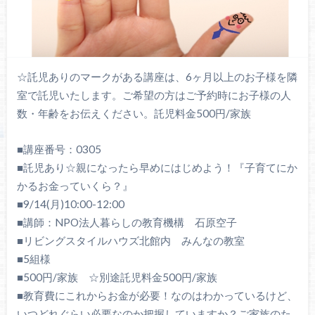
☆託児ありのマークがある講座は、6ヶ月以上のお子様を隣
室で託児いたします。ご希望の方はご予約時にお子様の人
数・年齢をお伝えください。託児料金500円/家族
■講座番号：0305
■託児あり☆親になったら早めにはじめよう！『子育てにか
かるお金っていくら？』
■9/14(月)10:00-12:00
■講師：NPO法人暮らしの教育機構 石原空子
■リビングスタイルハウズ北館内 みんなの教室
■5組様
■500円/家族 ☆別途託児料金500円/家族
■教育費にこれからお金が必要！なのはわかっているけど、
いつどれぐらい必要なのか把握していますか？ご家族のた