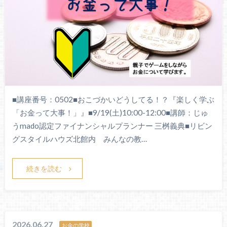
■講座番号：0502■おこづかいどうしてる！？『楽しく学ぶ
「お金って大事！」』■9/19(土)10:00-12:00■講師：じゅ
うmado認定ファイナンシャルプランナー 三桝義典■リビン
グスタイルハウズ北館内 みんなの教…
続きを読む
2026.06.27
お金の学校