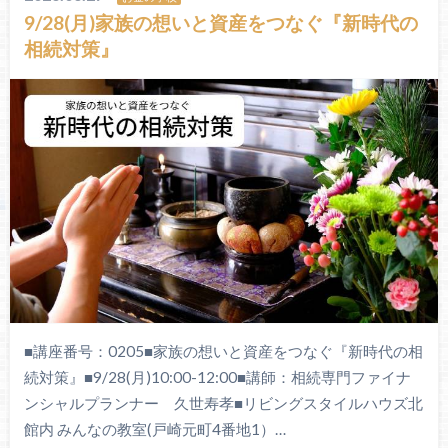
9/28(月)家族の想いと資産をつなぐ『新時代の
相続対策』
■講座番号：0205■家族の想いと資産をつなぐ『新時代の相
続対策』■9/28(月)10:00-12:00■講師：相続専門ファイナ
ンシャルプランナー 久世寿孝■リビングスタイルハウズ北
館内 みんなの教室(戸崎元町4番地1）…