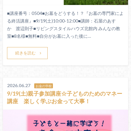
■講座番号：0504■お墓をどうする！？『お墓の専門家によ
る終活講座』■9/19(土)10:00-12:00■講師：石屋のあす
か 渡辺則子■リビングスタイルハウズ北館内 みんなの教
室■8名様■無料■自分がお墓に入った後に…
続きを読む
2026.06.27
お金の学校
9/19(土)親子参加講座☆子どものためのマネー
講座 楽しく学ぶお金って大事！