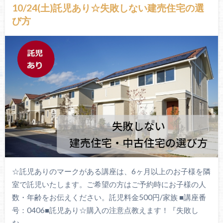
10/24(土)託児あり☆失敗しない建売住宅の選
び方
☆託児ありのマークがある講座は、6ヶ月以上のお子様を隣
室で託児いたします。ご希望の方はご予約時にお子様の人
数・年齢をお伝えください。託児料金500円/家族 ■講座番
号：0406■託児あり☆購入の注意点教えます！『失敗し